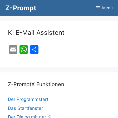
Zum
Z-Prompt
Menü
Inhalt
springen
KI E-Mail Assistent
E
W
T
m
h
ei
ai
at
le
l
s
n
A
Z-PromptX Funktionen
p
p
Der Programmstart
Das Startfenster
Der Dialog mit der KI