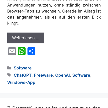
Anwendungen nutzen, ohne ständig zwischen
Browser-Tabs zu wechseln. Gerade im Alltag ist
das angenehmer, als es auf den ersten Blick
klingt.
Weiterlesen …
E
W
T
m
h
ei
ai
at
le
Kategorien
Software
l
s
n
Schlagwörter
ChatGPT
,
Freeware
,
OpenAI
,
Software
,
A
Windows-App
p
p