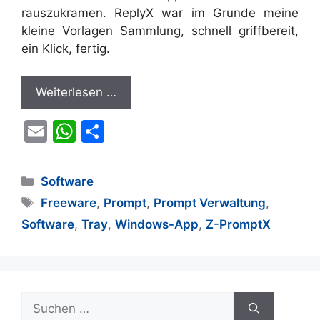
rauszukramen. ReplyX war im Grunde meine
kleine Vorlagen Sammlung, schnell griffbereit,
ein Klick, fertig.
Weiterlesen …
E
W
T
m
h
ei
ai
at
le
Kategorien
Software
l
s
n
Schlagwörter
Freeware
,
Prompt
,
Prompt Verwaltung
,
A
Software
,
Tray
,
Windows-App
,
Z-PromptX
p
p
Suchen
nach: