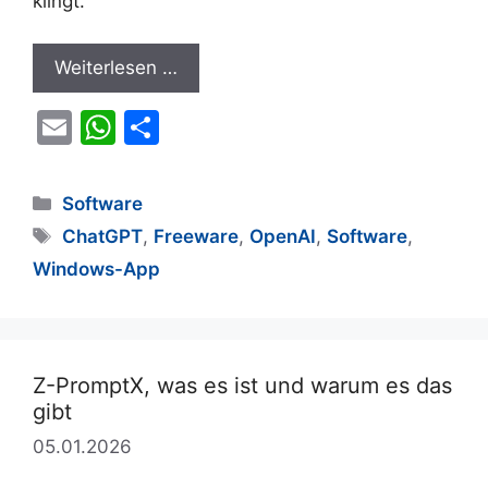
klingt.
Weiterlesen …
E
W
T
m
h
ei
ai
at
le
Kategorien
Software
l
s
n
Schlagwörter
ChatGPT
,
Freeware
,
OpenAI
,
Software
,
A
Windows-App
p
p
Z-PromptX, was es ist und warum es das
gibt
05.01.2026