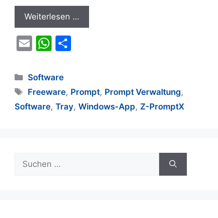
Weiterlesen …
E
W
T
m
h
ei
ai
at
le
Kategorien
Software
l
s
n
Schlagwörter
Freeware
,
Prompt
,
Prompt Verwaltung
,
A
Software
,
Tray
,
Windows-App
,
Z-PromptX
p
p
Suchen
nach: